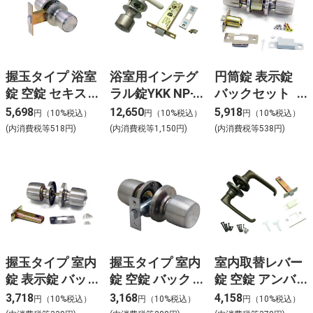
握玉タイプ 浴室
浴室用インテグ
円筒錠 表示錠
錠 空錠 セキス
ラル錠YKK NP-
バックセット
イ用 バックセッ
GB45
60mm NP-
5,698
12,650
5,918
円（10%税込）
円（10%税込）
円（10%税込）
ト76mm NP-M
PS433ーCS
(内消費税等518円)
(内消費税等1,150円)
(内消費税等538円)
握玉タイプ 室内
握玉タイプ 室内
室内取替レバー
錠 表示錠 バッ
錠 空錠 バック
錠 空錠 アンバ
クセット60mm
セット55mm
ー バックセット
3,718
3,168
4,158
円（10%税込）
円（10%税込）
円（10%税込）
NP260-W
NP255
60mm NP221-