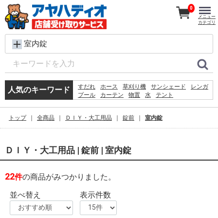
0
メニュー
カテゴリ
室内錠
すだれ
ホース
草刈り機
サンシェード
レンガ
人気のキーワード
プール
カーテン
物置
水
テント
コンクリートブロック
シート
踏み台
犬 ウェットティッシュ
椅子
クーラーボックス
トップ
全商品
ＤＩＹ・大工用品
錠前
室内錠
木材
飼育ケース
砂利
物干し
ＤＩＹ・大工用品 | 錠前 | 室内錠
22
件
の商品がみつかりました。
並べ替え
表示件数