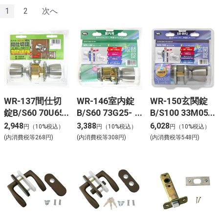
1
2
次へ
WR-137間仕切
WR-146室内錠
WR-150玄関錠
錠B/S60 70U65-
B/S60 73G25-
B/S100 33M05-
TR-32D
TR-32D
TRW-32D
2,948
3,388
6,028
円（10%税込）
円（10%税込）
円（10%税込）
(内消費税等268円)
(内消費税等308円)
(内消費税等548円)