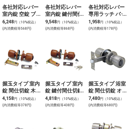
各社対応レバー
各社対応レバー
各社対応レバー
室内錠 空錠 ブ
室内錠 鍵付間仕
専用ラッチ バッ
ロンズ 38D1-O-
切錠 ブロンズ
クセット60mm
6,248
9,548
1,958
円（10%税込）
円（10%税込）
円（10%税込）
B
38D1-ML-B
TL-60
(内消費税等568円)
(内消費税等868円)
(内消費税等178円)
握玉タイプ 室内
握玉タイプ 室内
握玉タイプ 浴室
錠 間仕切錠 木
錠 鍵付間仕切錠
錠 間仕切錠 オ
目 バックセット
木目 バックセッ
ールステンレス
4,158
4,818
7,480
円（10%税込）
円（10%税込）
円（10%税込）
60mm NP261-
ト60mm NP-
バックセット
(内消費税等378円)
(内消費税等438円)
(内消費税等680円)
14ME
261-14ML
90mm NP261-
SBME