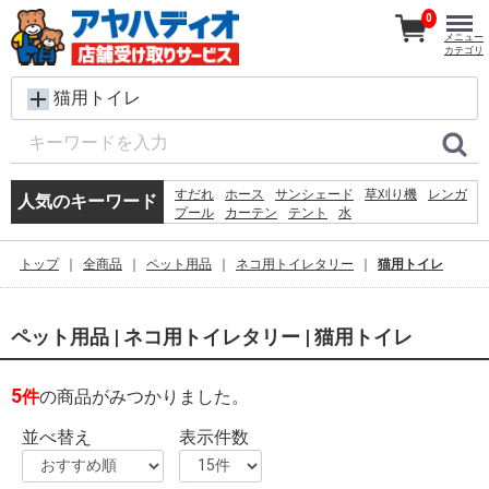
0
メニュー
カテゴリ
猫用トイレ
すだれ
ホース
サンシェード
草刈り機
レンガ
人気のキーワード
プール
カーテン
テント
水
犬 ウェットティッシュ
シート
踏み台
クーラーボックス
コンクリートブロック
物干し
トップ
全商品
ペット用品
ネコ用トイレタリー
猫用トイレ
椅子
砂利
バケツ
飼育ケース
物置
ペット用品 | ネコ用トイレタリー | 猫用トイレ
5
件
の商品がみつかりました。
並べ替え
表示件数