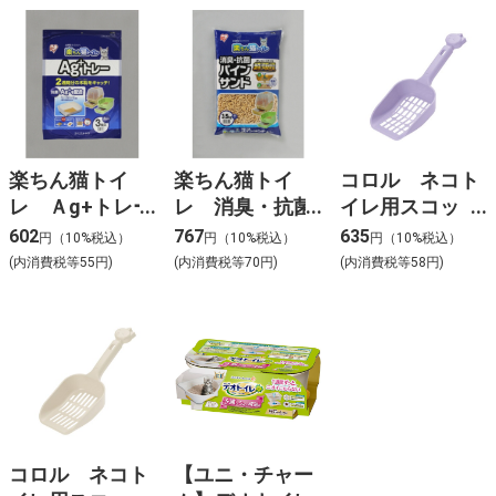
楽ちん猫トイ
楽ちん猫トイ
コロル ネコト
レ Ａg+トレー
レ 消臭・抗菌
イレ用スコッ
RCT-3 3枚
パインサンド
プ 大粒用 パ
602
767
635
円（10%税込）
円（10%税込）
円（10%税込）
RCT-35 3.5kg
ープル
(内消費税等55円)
(内消費税等70円)
(内消費税等58円)
コロル ネコト
【ユニ・チャー