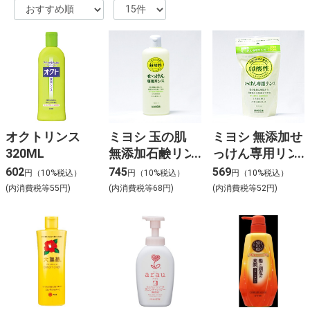
オクトリンス
ミヨシ 玉の肌
ミヨシ 無添加せ
320ML
無添加石鹸リン
っけん専用リン
ス 350ML
ス 詰替 300ML
602
745
569
円（10%税込）
円（10%税込）
円（10%税込）
(内消費税等55円)
(内消費税等68円)
(内消費税等52円)