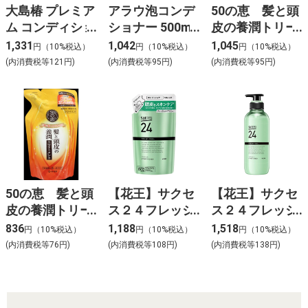
大島椿 プレミア
アラウ泡コンデ
50の恵 髪と頭
ム コンディショ
ショナー 500ml
皮の養潤トリー
ナー
ポンプ付き
トメント
1,331
1,042
1,045
円（10%税込）
円（10%税込）
円（10%税込）
(内消費税等121円)
(内消費税等95円)
(内消費税等95円)
50の恵 髪と頭
【花王】サクセ
【花王】サクセ
皮の養潤トリー
ス２４フレッシ
ス２４フレッシ
トメント つめ
ュコンディショ
ュコンディショ
836
1,188
1,518
円（10%税込）
円（10%税込）
円（10%税込）
かえ用
ナーつめかえ用
ナー本体【サク
(内消費税等76円)
(内消費税等108円)
(内消費税等138円)
【サクセス メン
セス メンズ 男
ズ 男性 コンデ
性 コンデ コン
コンディショナ
ディショナー】