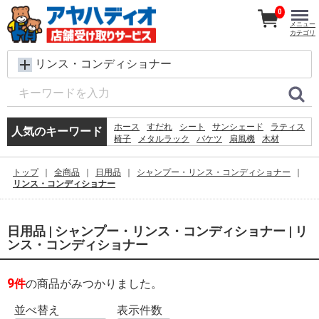
0
メニュー
カテゴリ
リンス・コンディショナー
ホース
すだれ
シート
サンシェード
ラティス
人気のキーワード
椅子
メタルラック
バケツ
扇風機
木材
物干し
踏み台
脚立
プール
除草剤
砂利
犬 ウェットティッシュ
コンクリートブロック
トップ
全商品
日用品
シャンプー・リンス・コンディショナー
物置
空調服
リンス・コンディショナー
日用品 | シャンプー・リンス・コンディショナー | リ
ンス・コンディショナー
9
件
の商品がみつかりました。
並べ替え
表示件数