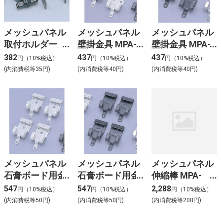
メッシュパネル
メッシュパネル
メッシュパネル
取付ホルダー
壁掛金具 MPA-
壁掛金具 MPA-
MPA-KH ブラッ
KK ベージュ
KK ブラック
382
437
437
円（10%税込）
円（10%税込）
円（10%税込）
ク
(内消費税等35円)
(内消費税等40円)
(内消費税等40円)
メッシュパネル
メッシュパネル
メッシュパネル
石膏ボード用金
石膏ボード用金
伸縮棒 MPA-
具 MPA-KS ベー
具 MPA-KS ブラ
P280 ブラック
547
547
2,288
円（10%税込）
円（10%税込）
円（10%税込）
ジュ
ック
(内消費税等50円)
(内消費税等50円)
(内消費税等208円)