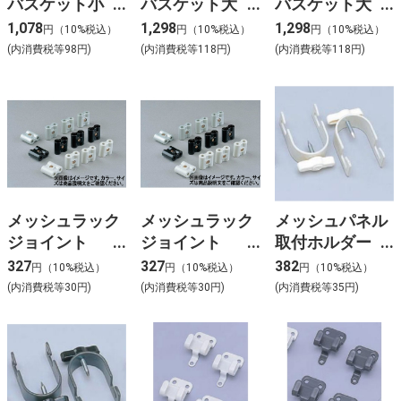
バスケット小
バスケット大
バスケット大
MPA-BS ブラッ
MPA-BL ベージ
MPA-BL ブラッ
1,078
1,298
1,298
円（10%税込）
円（10%税込）
円（10%税込）
ク
ュ
ク
(内消費税等98円)
(内消費税等118円)
(内消費税等118円)
メッシュラック
メッシュラック
メッシュパネル
ジョイント
ジョイント
取付ホルダー
MPA-J ベージュ
MPA-J ブラック
MPA-KH ベージ
327
327
382
円（10%税込）
円（10%税込）
円（10%税込）
ュ
(内消費税等30円)
(内消費税等30円)
(内消費税等35円)