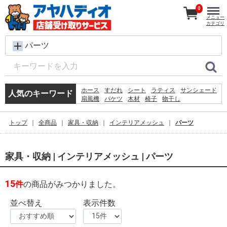
0
メニュー
カテゴリ
パーツ
ホース
すだれ
シート
ラティス
サンシェード
人気のキーワード
扇風機
バケツ
木材
椅子
物干し
メタルラック
プール
踏み台
除草剤
脚立
砂利
物置
コンクリートブロック
トップ
全商品
家具・収納
インテリアメッシュ
パーツ
犬 ウェットティッシュ
空調服
家具・収納 | インテリアメッシュ | パーツ
15
件
の商品がみつかりました。
並べ替え
表示件数