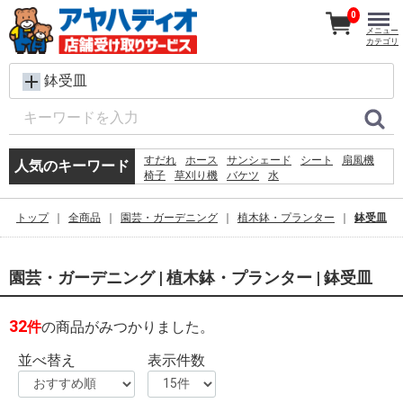
0
メニュー
カテゴリ
鉢受皿
すだれ
ホース
サンシェード
シート
扇風機
人気のキーワード
椅子
草刈り機
バケツ
水
コンクリートブロック
メタルラック
レンガ
ラティス
犬 ウェットティッシュ
脚立
トップ
全商品
園芸・ガーデニング
植木鉢・プランター
鉢受皿
カーテン
プール
物干し
空調服
踏み台
園芸・ガーデニング | 植木鉢・プランター | 鉢受皿
32
件
の商品がみつかりました。
並べ替え
表示件数