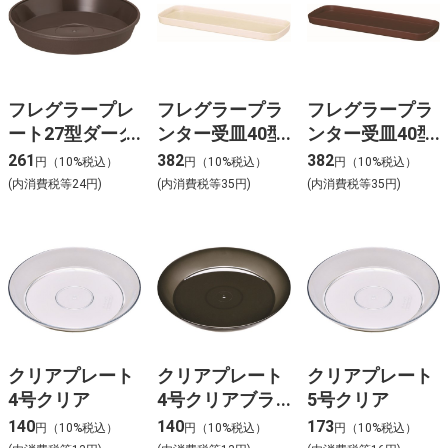
フレグラープレ
フレグラープラ
フレグラープラ
ート27型ダーク
ンター受皿40型
ンター受皿40型
ブラウン
アイボリー
ダークブラウン
261
382
382
円（10%税込）
円（10%税込）
円（10%税込）
(内消費税等24円)
(内消費税等35円)
(内消費税等35円)
クリアプレート
クリアプレート
クリアプレート
4号クリア
4号クリアブラ
5号クリア
ック
140
140
173
円（10%税込）
円（10%税込）
円（10%税込）