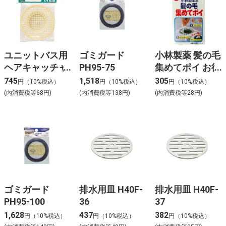
ユニットバス用
ゴミガード
小林製薬 髪の毛
ヘアキャッチャ
PH95-75
集めてポイ お徳
ー PH396
用 16枚
745
1,518
305
円（10%税込）
円（10%税込）
円（10%税込）
(内消費税等68円)
(内消費税等138円)
(内消費税等28円)
ゴミガード
排水用皿 H40F-
排水用皿 H40F-
PH95-100
36
37
1,628
437
382
円（10%税込）
円（10%税込）
円（10%税込）