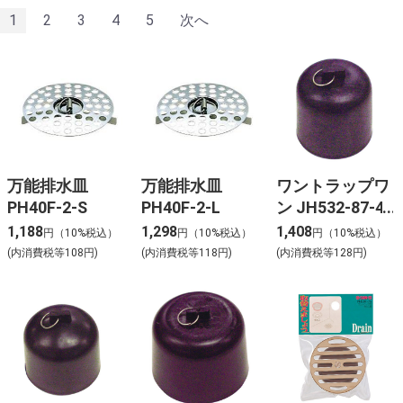
1
2
3
4
5
次へ
万能排水皿
万能排水皿
ワントラップワ
PH40F-2-S
PH40F-2-L
ン JH532-87-40
1,188
1,298
1,408
円（10%税込）
円（10%税込）
円（10%税込）
(内消費税等108円)
(内消費税等118円)
(内消費税等128円)