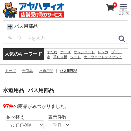
0
メニュー
カテゴリ
バス用部品
すだれ
ホース
サンシェード
レンガ
プール
人気のキーワード
水
草刈り機
シート
犬 ウェットティッシュ
椅子
コンクリートブロック
バケツ
物干し
扇風機
踏み台
クーラーボックス
カーテン
トップ
全商品
水道用品
バス用部品
物置
コンテナ
空調服
水道用品 | バス用部品
97
件
の商品がみつかりました。
並べ替え
表示件数