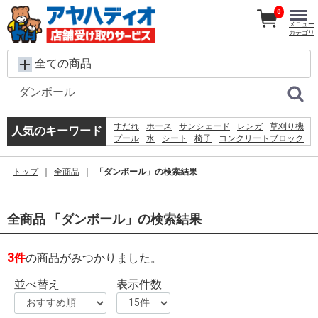
0
メニュー
カテゴリ
全ての商品
すだれ
ホース
サンシェード
レンガ
草刈り機
人気のキーワード
プール
水
シート
椅子
コンクリートブロック
犬 ウェットティッシュ
バケツ
扇風機
踏み台
クーラーボックス
物干し
カーテン
物置
トップ
全商品
「ダンボール」の検索結果
コンテナ
空調服
全商品 「ダンボール」の検索結果
3
件
の商品がみつかりました。
並べ替え
表示件数