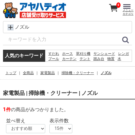
0
メニュー
カテゴリ
ノズル
すだれ
ホース
草刈り機
サンシェード
レンガ
人気のキーワード
プール
カーテン
テント
踏み台
物置
水
コンクリートブロック
椅子
犬 ウェットティッシュ
シート
飼育ケース
トップ
全商品
家電製品
掃除機・クリーナー
ノズル
脚立
砂利
クーラーボックス
物干し
家電製品 | 掃除機・クリーナー | ノズル
1
件
の商品がみつかりました。
並べ替え
表示件数