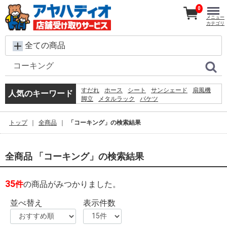
0
メニュー
カテゴリ
全ての商品
すだれ
ホース
シート
サンシェード
扇風機
人気のキーワード
脚立
メタルラック
バケツ
コンクリートブロック
椅子
レンガ
ラティス
犬 ウェットティッシュ
プール
物干し
トップ
全商品
「コーキング」の検索結果
カーテン
踏み台
空調服
砂利
クーラーボックス
全商品 「コーキング」の検索結果
35
件
の商品がみつかりました。
並べ替え
表示件数