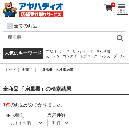
0
メニュー
カテゴリ
全ての商品
すだれ
ホース
サンシェード
草刈り機
人気のキーワード
カーテン
コンクリートブロック
レンガ
プール
飼育ケース
椅子
踏み台
水
脚立
テント
バケツ
物置
シート
ルーバーラテイス60×180
トップ
全商品
「扇風機」の検索結果
木材
ラティス
全商品 「扇風機」の検索結果
1
件
の商品がみつかりました。
並べ替え
表示件数