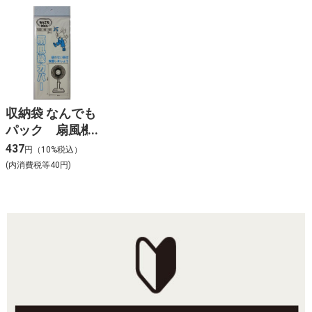
収納袋 なんでも
パック 扇風機
カバーL-025
437
円（10%税込）
(内消費税等40円)