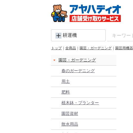
耕運機
トップ
全商品
園芸・ガーデニング
園芸用機器
園芸・ガーデニング
春のガーデニング
用土
肥料
植木鉢・プランター
園芸資材
散水用品