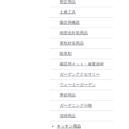
剪定用品
土農工具
園芸用機器
病害虫対策用品
害獣対策用品
除草剤
園芸用ネット・被覆資材
ガーデンアクセサリー
ウォーターガーデン
季節用品
ガーデニング小物
清掃用品
キッチン用品