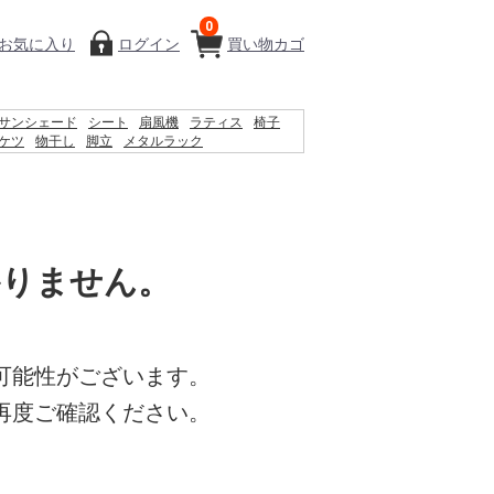
0
お気に入り
ログイン
買い物カゴ
サンシェード
シート
扇風機
ラティス
椅子
ケツ
物干し
脚立
メタルラック
ィッシュ
コンクリートブロック
プール
踏み台
かりません。
可能性がございます。
再度ご確認ください。