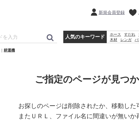
新規会員登録
ホース
すだれ
人気のキーワード
木材
レンガ
バ
犬 ウェットテ
耕運機
水
除草剤
物置
ご指定のページが見つ
お探しのページは削除されたか、移動した
またＵＲＬ、ファイル名に間違いが無いか