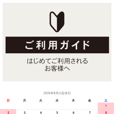
2026年8月の定休日
日
月
火
水
木
金
土
1
2
3
4
5
6
7
8