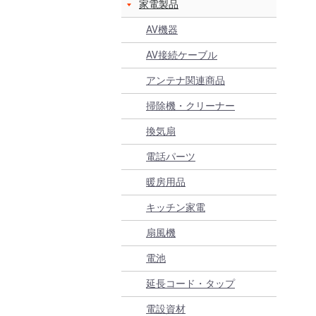
家電製品
AV機器
AV接続ケーブル
アンテナ関連商品
掃除機・クリーナー
換気扇
電話パーツ
暖房用品
キッチン家電
扇風機
電池
延長コード・タップ
電設資材