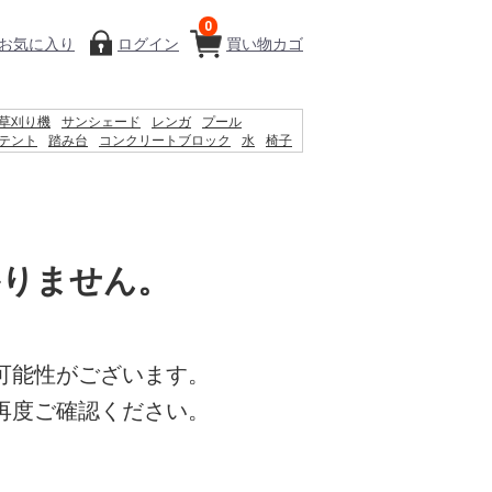
0
お気に入り
ログイン
買い物カゴ
草刈り機
サンシェード
レンガ
プール
テント
踏み台
コンクリートブロック
水
椅子
ィッシュ
シート
飼育ケース
木材
砂利
ス
物干し
かりません。
可能性がございます。
再度ご確認ください。