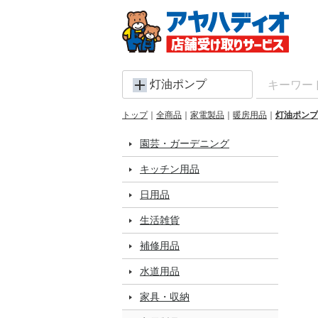
灯油ポンプ
トップ
全商品
家電製品
暖房用品
灯油ポンプ
園芸・ガーデニング
キッチン用品
日用品
生活雑貨
補修用品
水道用品
家具・収納