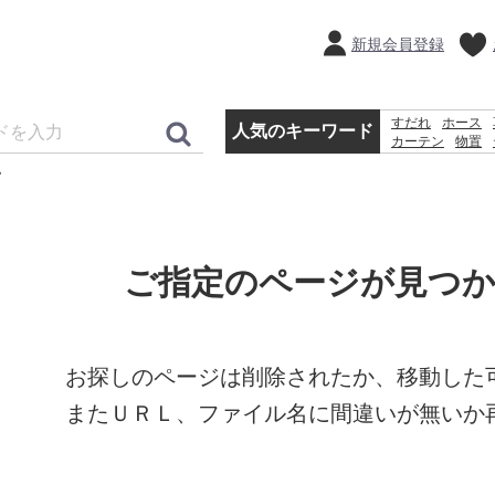
新規会員登録
すだれ
ホース
人気のキーワード
カーテン
物置
犬 ウェットテ
クーラーボック
ご指定のページが見つ
お探しのページは削除されたか、移動した
またＵＲＬ、ファイル名に間違いが無いか