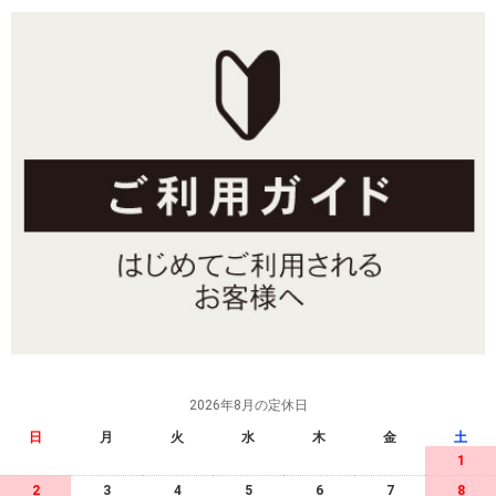
2026年8月の定休日
日
月
火
水
木
金
土
1
2
3
4
5
6
7
8