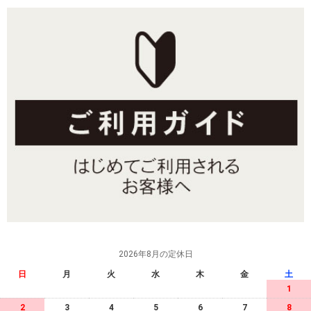
2026年8月の定休日
日
月
火
水
木
金
土
1
2
3
4
5
6
7
8