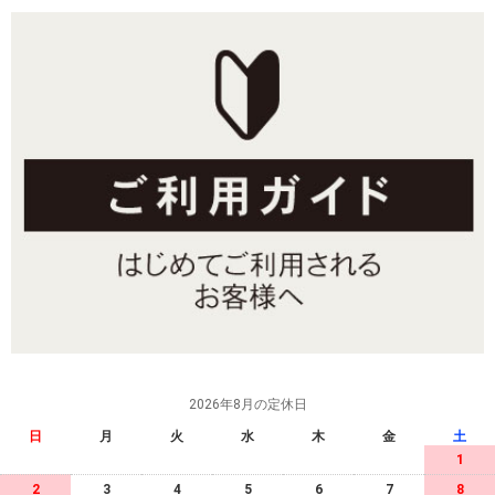
2026年8月の定休日
日
月
火
水
木
金
土
1
2
3
4
5
6
7
8